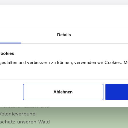
Details
Vorhaben
Cookies
gestalten und verbessern zu können, verwenden wir Cookies. Me
l Sammel Aktion
 April um 13 Uhr haben
Ablehnen
n Kooperation mit der
rförsterei Gatow und
Kolonieverbund
schatz unseren Wald