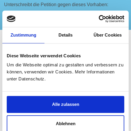
Unterschreibt die Petition gegen dieses Vorhaben:
Petition
Zustimmung
Details
Über Cookies
Diese Webseite verwendet Cookies
Um die Webseite optimal zu gestalten und verbessern zu
können, verwenden wir Cookies. Mehr Informationen
unter Datenschutz.
Erholung, Freizeit und Gärtnern
direkt am Wasser an der Havel.
Alle zulassen
Ablehnen
Unser Verein bietet seit 1939 Freude an der Natur.